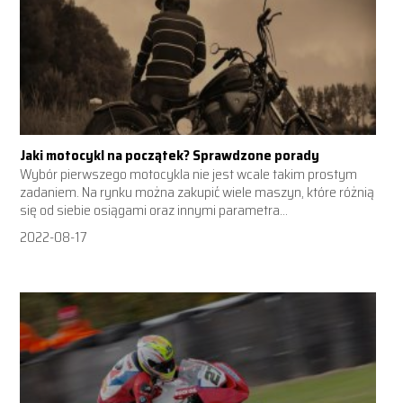
Jaki motocykl na początek? Sprawdzone porady
Wybór pierwszego motocykla nie jest wcale takim prostym
zadaniem. Na rynku można zakupić wiele maszyn, które różnią
się od siebie osiągami oraz innymi parametra...
2022-08-17