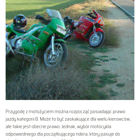
Przygodę z motożyciem można rozpocząć posiadając prawo
jazdy kategorii B. Może to być zaskakujące dla wielu kierowców,
ale takie jest obecne prawo. Jednak, wybór motocykla
odpowiedniego dla początkującego ridera, który pasuje do