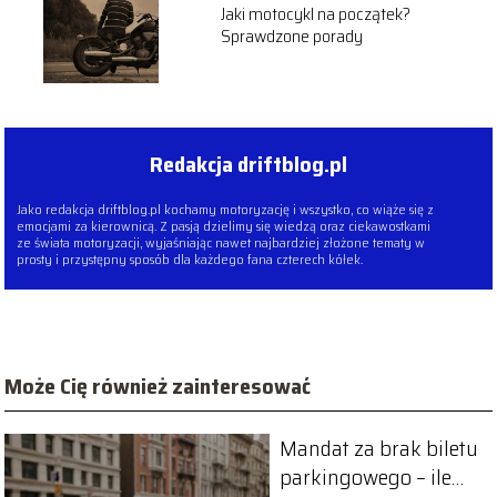
Jaki motocykl na początek?
Sprawdzone porady
Redakcja driftblog.pl
Jako redakcja driftblog.pl kochamy motoryzację i wszystko, co wiąże się z
emocjami za kierownicą. Z pasją dzielimy się wiedzą oraz ciekawostkami
ze świata motoryzacji, wyjaśniając nawet najbardziej złożone tematy w
prosty i przystępny sposób dla każdego fana czterech kółek.
Może Cię również zainteresować
Mandat za brak biletu
parkingowego – ile