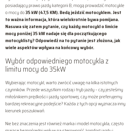
posiadający prawo jazdy kategorii B, mogą prowadzić motocykle
o mocy do
35 kW (47,5 KM). Bedą jeździć motocyklem. Jest
to ważna informacja, która wielokrotnie bywa pomijana.
Nasuwa się zatem pytanie, czy każdy motocykl o limicie
mocy poniżej 35 kW nadaje się dla początkującego
motocyklisty? Odpowiedź na to pytanie jest złożona, jak
wiele aspektów wpływa na końcowy wybór.
Wybór odpowiedniego motocykla z
limitu mocy do 35kW
Wybierając motocykl, warto zwrócić uwagę na kilka istotnych
czynników. Przede wszystkim rodzaj i tryb jazdy – czy jesteśmy
miłośnikiem prędkości i jazdy sportowej, czy może preferujemy
bardziej rekreacyjne podejście? Każda z tych opcji wyznacza inny
kierunek poszukiwań.
Nie bez znaczenia jest również marka i model motocykla, często
mające bezpośredni wpływ na sterowność, komfort jazdy i