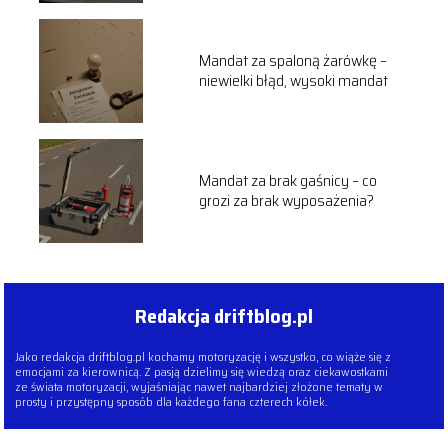
Mandat za spaloną żarówkę –
niewielki błąd, wysoki mandat
Mandat za brak gaśnicy – co
grozi za brak wyposażenia?
Redakcja driftblog.pl
Jako redakcja driftblog.pl kochamy motoryzację i wszystko, co wiąże się z
emocjami za kierownicą. Z pasją dzielimy się wiedzą oraz ciekawostkami
ze świata motoryzacji, wyjaśniając nawet najbardziej złożone tematy w
prosty i przystępny sposób dla każdego fana czterech kółek.