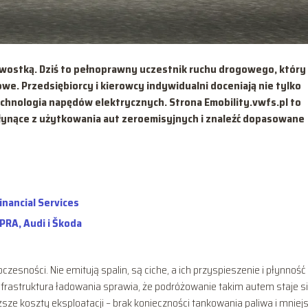
kawostką. Dziś to pełnoprawny uczestnik ruchu drogowego, który
owe. Przedsiębiorcy i kierowcy indywidualni doceniają nie tylko
echnologia napędów elektrycznych. Strona Emobility.vwfs.pl to
płynące z użytkowania aut zeroemisyjnych i znaleźć dopasowane
nancial Services
RA, Audi i Škoda
esności. Nie emitują spalin, są ciche, a ich przyspieszenie i płynność
infrastruktura ładowania sprawia, że podróżowanie takim autem staje s
ze koszty eksploatacji – brak konieczności tankowania paliwa i mniej