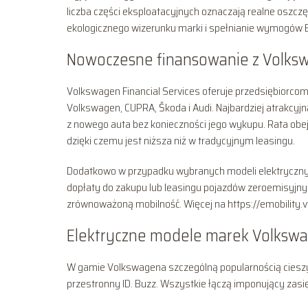
liczba części eksploatacyjnych oznaczają realne oszczę
ekologicznego wizerunku marki i spełnianie wymogów 
Nowoczesne finansowanie z Volkswa
Volkswagen Financial Services oferuje przedsiębiorc
Volkswagen, CUPRA, Škoda i Audi. Najbardziej atrakcyj
z nowego auta bez konieczności jego wykupu. Rata obe
dzięki czemu jest niższa niż w tradycyjnym leasingu.
Dodatkowo w przypadku wybranych modeli elektryczny
dopłaty do zakupu lub leasingu pojazdów zeroemisyjny
zrównoważoną mobilność. Więcej na https://emobility.v
Elektryczne modele marek Volkswa
W gamie Volkswagena szczególną popularnością cieszy s
przestronny ID. Buzz. Wszystkie łączą imponujący zasięg