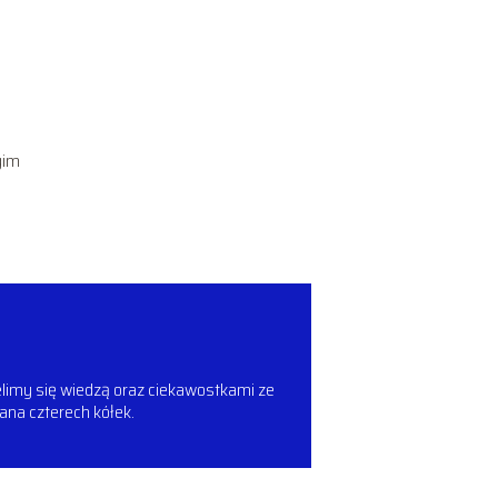
gim
ielimy się wiedzą oraz ciekawostkami ze
ana czterech kółek.