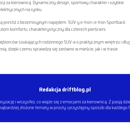
cji za kierownicą. Dynamiczny design, sportowy charakter i szybkie
elektrycznych na rynku.
zą prestiż z bezemisyjnym napędem. SUV-y e-tron i e-tron Sportback
iom komfortu, charakterystyczny dla czterech pierścieni.
iębiorców szukających rodzinnego SUV-a o praktycznym wnętrzu i dłu
nią, dzięki czemu sprawdza się zarówno w mieście, jak i w trasie.
Redakcja driftblog.pl
oryzację i wszystko, co wiąże się z emocjami za kierownicą. Z pasją dz
najbardziej złożone tematy w prosty i przystępny sposób dla każdego f