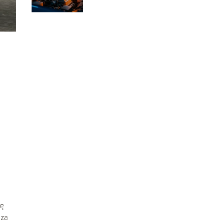
jak je rozpoznać?
ię
sza