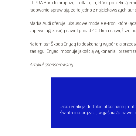
CUPRA Born to propozycja dla tych, którzy oczekują emo
ładowanie sprawiają, że to jedno z najciekawszych aut 
Marka Audi oferuje luksusowe modele e-tron, które łąc
zapewniają zasięg nawet ponad 400 km i najwyższy poz
Natomiast Škoda Enyaq to doskonały wybór dla przeds
zasięgu. Enyaq imponuje jakością wykonania i przestrze
Artykuł sponsorowany
Jako redakcja driftblog.pl kochamy mot
świata motoryzacji, wyjaśniając nawet 