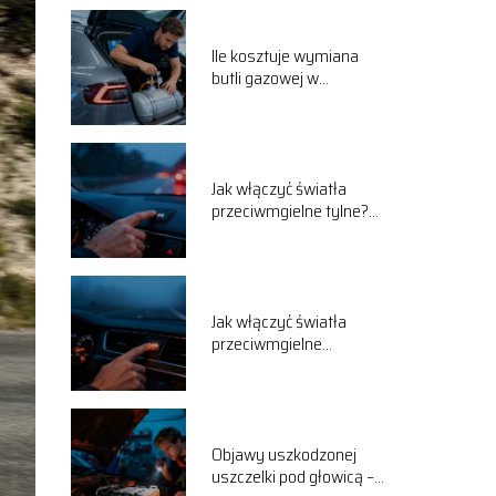
Ile kosztuje wymiana
butli gazowej w
samochodzie?
Jak włączyć światła
przeciwmgielne tylne?
Poradnik krok po kroku
Jak włączyć światła
przeciwmgielne
przednie? Poradnik
kierowcy
Objawy uszkodzonej
uszczelki pod głowicą –