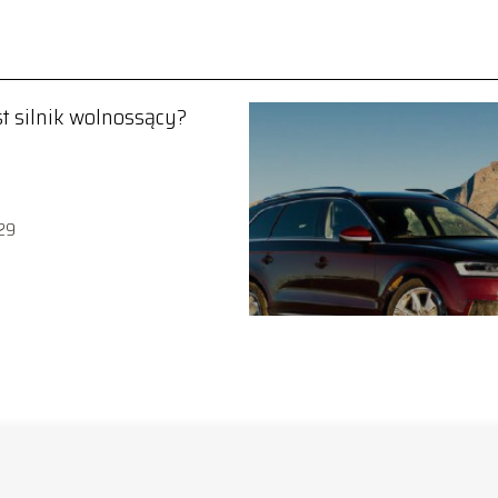
st silnik wolnossący?
29