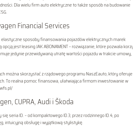
dności. Dla wielu firm auto elektryczne to także sposób na budowanie
ESG.
gen Financial Services
om elastyczne sposoby finansowania pojazdów elektrycznych marek
ną opcją jest leasing JAK ABONAMENT – rozwiązanie, które pozwala korz
jmuje jedynie przewidywaną utratę wartości pojazdu w trakcie umowy,
ch można skorzystać z rządowego programu NaszEauto, który oferuje
ch. To realna pomoc finansowa, ułatwiająca firmom inwestowanie w
wfs.pl/
gen, CUPRA, Audi i Škoda
ię seria ID. – od kompaktowego ID.3, przez rodzinnego ID.4, po
, intuicyjną obsługę i wyjątkową stylistykę.