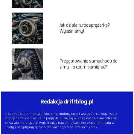
Jak działa turbosprężarka?
Wyjaśniamy!
Przygotowanie samochodu do
zimy – o czym pamiętać?
Redakcja driftblog.pl
Jako redakcja driftblog.pl kochamy motoryzację i wszystko, co wiąże się z
emocjami za kierownicą. Z pasją dzielimy się wiedzą oraz ciekawostkami
ze świata motoryzacji, wyjaśniając nawet najbardziej złożone tematy w
prosty i przystępny sposób dla każdego fana czterech kółek.