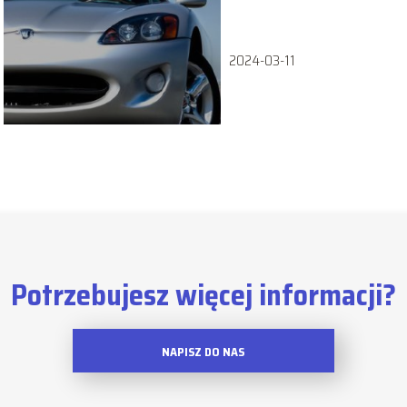
auta za 10-30 tys. zł,
którymi można się
pobawić
2024-03-11
Potrzebujesz więcej informacji?
NAPISZ DO NAS