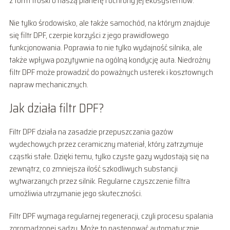
z form troski o naszą planetę i ochrony jej ekosystemów.
Nie tylko środowisko, ale także samochód, na którym znajduje
się filtr DPF, czerpie korzyści z jego prawidłowego
funkcjonowania. Poprawia to nie tylko wydajność silnika, ale
także wpływa pozytywnie na ogólną kondycję auta. Niedrożny
filtr DPF może prowadzić do poważnych usterek i kosztownych
napraw mechanicznych.
Jak działa filtr DPF?
Filtr DPF działa na zasadzie przepuszczania gazów
wydechowych przez ceramiczny materiał, który zatrzymuje
cząstki stałe. Dzięki temu, tylko czyste gazy wydostają się na
zewnątrz, co zmniejsza ilość szkodliwych substancji
wytwarzanych przez silnik. Regularne czyszczenie filtra
umożliwia utrzymanie jego skuteczności.
Filtr DPF wymaga regularnej regeneracji, czyli procesu spalania
zgromadzonej sadzy. Może to następować automatycznie