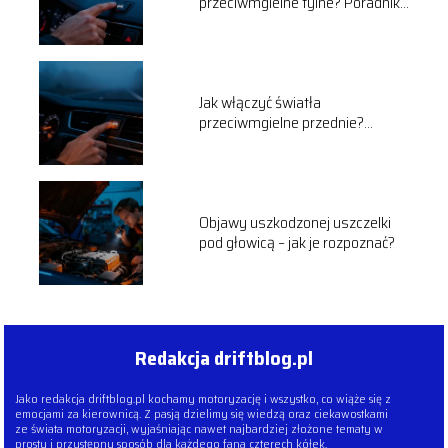
przeciwmgielne tylne? Poradnik
krok po kroku
Jak włączyć światła
przeciwmgielne przednie?
Poradnik kierowcy
Objawy uszkodzonej uszczelki
pod głowicą – jak je rozpoznać?
Redakcja driftblog.pl
Jako redakcja driftblog.pl kochamy motoryzację i wszystko, co wiąże się z
emocjami za kierownicą. Z pasją dzielimy się wiedzą oraz ciekawostkami
ze świata motoryzacji, wyjaśniając nawet najbardziej złożone tematy w
prosty i przystępny sposób dla każdego fana czterech kółek.